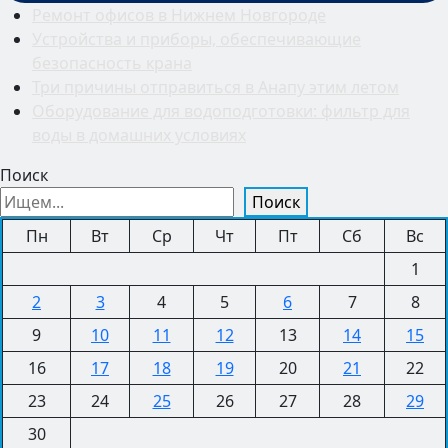
Ремонт офисов в Нижнем Новгороде
Устройства и приборы, обеспечивающие
безопасность крана
Три причины отправиться в Анапу этим летом
Оборудование для водоподготовки: фильтр для
воды в домашних условиях
Поиск
Поиск
Пн
Вт
Ср
Чт
Пт
Сб
Вс
1
2
3
4
5
6
7
8
9
10
11
12
13
14
15
16
17
18
19
20
21
22
23
24
25
26
27
28
29
30