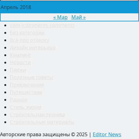
Апрель 2018
« Мар
Май »
com-jcomments-comments
Без категории
Всё про отделку
Дизайн интерьера
Кемпинг
Новости
Пляжи
Полезные советы
Приключения
Путешествия
Разное
Стиль жизни
Строительная техника
Строительные материалы
Авторские права защищены © 2025
|
Editor News