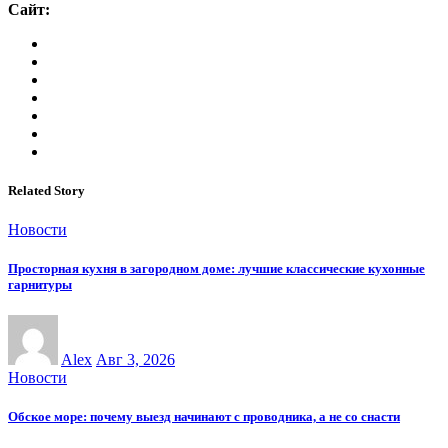
Сайт:
Related Story
Новости
Просторная кухня в загородном доме: лучшие классические кухонные
гарнитуры
Alex
Авг 3, 2026
Новости
Обское море: почему выезд начинают с проводника, а не со снасти