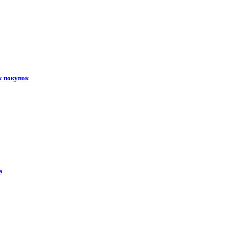
х покупок
а