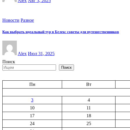
Alex
Авг 3, 2025
Новости
Разное
Как выбрать идеальный тур в Белек: советы для путешественников
Alex
Июл 31, 2025
Поиск
Поиск
Пн
Вт
3
4
10
11
17
18
24
25