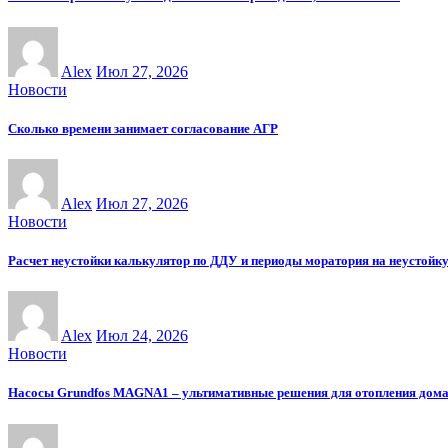
Alex
Июл 27, 2026
Новости
Сколько времени занимает согласование АГР
Alex
Июл 27, 2026
Новости
Расчет неустойки калькулятор по ДДУ и периоды моратория на неустойк
Alex
Июл 24, 2026
Новости
Насосы Grundfos MAGNA1 – ультимативные решения для отопления дом