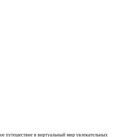
мое путешествие в виртуальный мир увлекательных