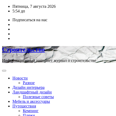
Перейти
Пятница, 7 августа 2026
к
5:54 дп
содержимому
Подписаться на нас
Строительство
Информационный интернет журнал о строительстве
Новости
Разное
Дизайн интерьера
Ландшафтный дизайн
Полезные советы
Мебель и аксессуары
Путешествия
Кемпинг
Пляжи