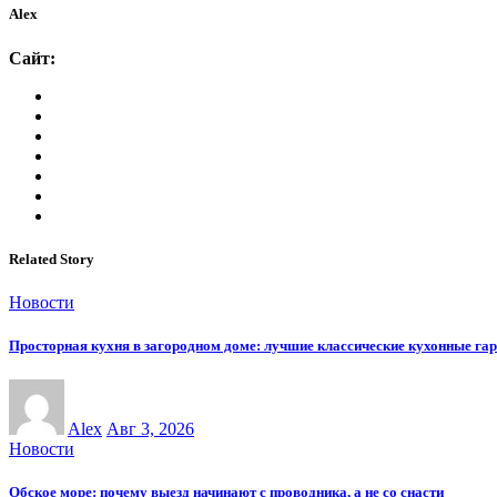
Alex
Сайт:
Related Story
Новости
Просторная кухня в загородном доме: лучшие классические кухонные га
Alex
Авг 3, 2026
Новости
Обское море: почему выезд начинают с проводника, а не со снасти