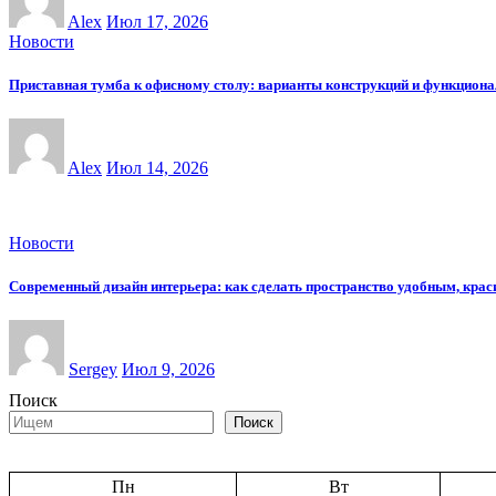
Alex
Июл 17, 2026
Новости
Приставная тумба к офисному столу: варианты конструкций и функциона
Alex
Июл 14, 2026
Новости
Современный дизайн интерьера: как сделать пространство удобным, кра
Sergey
Июл 9, 2026
Поиск
Поиск
Пн
Вт