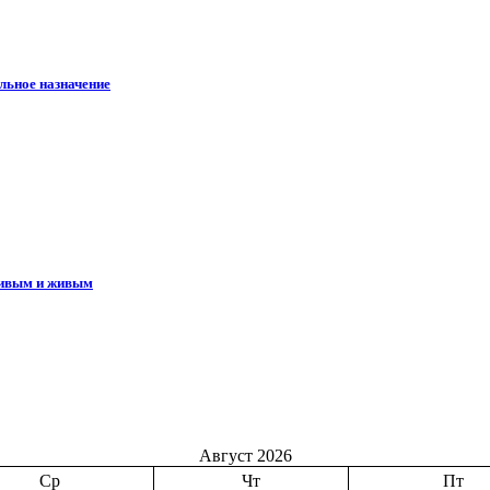
льное назначение
сивым и живым
Август 2026
Ср
Чт
Пт