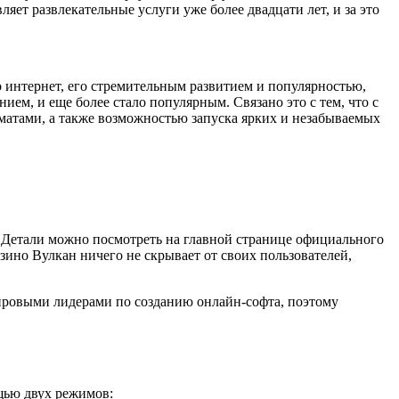
ляет развлекательные услуги уже более двадцати лет, и за это
 интернет, его стремительным развитием и популярностью,
ем, и еще более стало популярным. Связано это с тем, что с
матами, а также возможностью запуска ярких и незабываемых
 Детали можно посмотреть на главной странице официального
зино Вулкан ничего не скрывает от своих пользователей,
мировыми лидерами по созданию онлайн-софта, поэтому
ощью двух режимов: