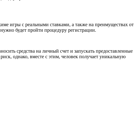
име игры с реальными ставками, а также на преимуществах от
 нужно будет пройти процедуру регистрации.
вносить средства на личный счет и запускать предоставленные
иск, однако, вместе с этим, человек получает уникальную