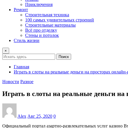
Приключения
Ремонт
Строительная техника
100 самых удивительных строений
Строительные материалы
Всё про отделку
Стены и потолок
Стиль жизни
×
Поиск
Главная
Играть в слоты на реальные деньги на просторах онлайн
Новости
Разное
Играть в слоты на реальные деньги на
Alex
Авг 25, 2020
0
Официальный портал азартно-развлекательных услуг казино Ву