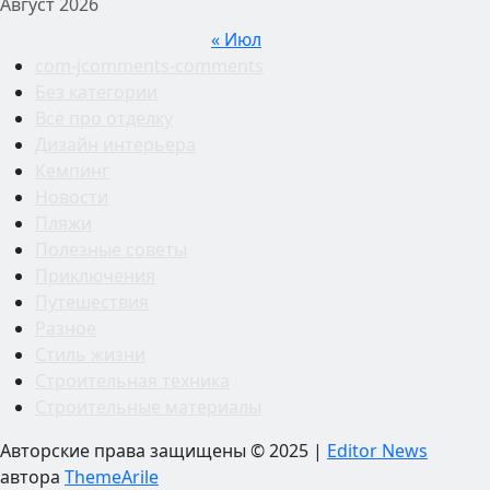
Август 2026
« Июл
com-jcomments-comments
Без категории
Всё про отделку
Дизайн интерьера
Кемпинг
Новости
Пляжи
Полезные советы
Приключения
Путешествия
Разное
Стиль жизни
Строительная техника
Строительные материалы
Авторские права защищены © 2025
|
Editor News
автора
ThemeArile