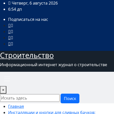
Перейти
Четверг, 6 августа 2026
к
6:54 дп
содержимому
Подписаться на нас
Строительство
Информационный интернет журнал о строительстве
×
Поиск
Главная
Инсталляции и кнопки для сливных бачков: