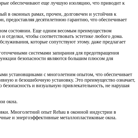
торые обеспечивают еще лучшую изоляцию, что приводит к
й в оконных рамах, прочен, долговечен и устойчив к
н, предоставляя десятилетнюю гарантию, что обеспечивает
льном состоянии. Еще одним весомым преимуществом
и отделки, чтобы соответствовать эстетике любого дома.
обслуживания, которые сопутствуют этому. даже предлагает
оготочечными системами запирания для предотвращения
 функции безопасности являются большим плюсом для
ными установщиками с многолетним опытом, что обеспечивает
ивную и безошибочную установку. Это преимущество означает,
безопасность и визуальную привлекательность, не нарушая
ои окна.
овки. Многолетний опыт Rehau в оконной индустрии в
вечные и энергоэффективные металлопластиковые окна.