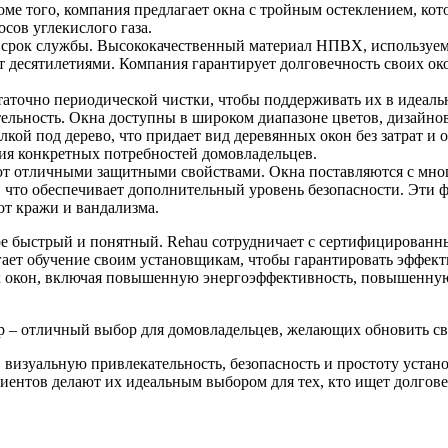
ме того, компания предлагает окна с тройным остеклением, ко
сов углекислого газа.
срок службы. Высококачественный материал НПВХ, используемы
 десятилетиями. Компания гарантирует долговечность своих око
остаточно периодической чистки, чтобы поддерживать их в идеа
ельность. Окна доступны в широком диапазоне цветов, дизайнов 
лкой под дерево, что придает вид деревянных окон без затрат и 
ия конкретных потребностей домовладельцев.
ают отличными защитными свойствами. Окна поставляются с мн
, что обеспечивает дополнительный уровень безопасности. Эти
т кражи и вандализма.
ре быстрый и понятный. Rehau сотрудничает с сертифицирован
ает обучение своим установщикам, чтобы гарантировать эффект
 окон, включая повышенную энергоэффективность, повышенную 
пр – отличный выбор для домовладельцев, желающих обновить св
визуальную привлекательность, безопасность и простоту устан
клиентов делают их идеальным выбором для тех, кто ищет долго