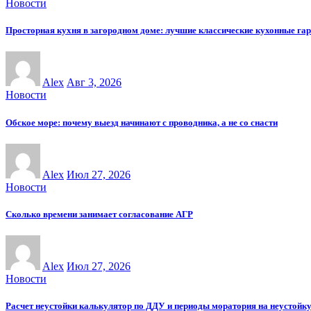
Новости
Просторная кухня в загородном доме: лучшие классические кухонные га
Alex
Авг 3, 2026
Новости
Обское море: почему выезд начинают с проводника, а не со снасти
Alex
Июл 27, 2026
Новости
Сколько времени занимает согласование АГР
Alex
Июл 27, 2026
Новости
Расчет неустойки калькулятор по ДДУ и периоды моратория на неустойк