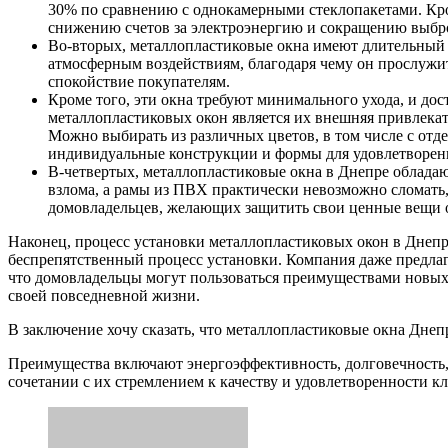
30% по сравнению с однокамерными стеклопакетами. Кро
снижению счетов за электроэнергию и сокращению выбро
Во-вторых, металлопластиковые окна имеют длительный 
атмосферным воздействиям, благодаря чему он прослужит
спокойствие покупателям.
Кроме того, эти окна требуют минимального ухода, и д
металлопластиковых окон является их внешняя привлекат
Можно выбирать из различных цветов, в том числе с отде
индивидуальные конструкции и формы для удовлетворен
В-четвертых, металлопластиковые окна в Днепре облад
взлома, а рамы из ПВХ практически невозможно сломать
домовладельцев, желающих защитить свои ценные вещи о
Наконец, процесс установки металлопластиковых окон в Днеп
беспрепятственный процесс установки. Компания даже предлаг
что домовладельцы могут пользоваться преимуществами новых
своей повседневной жизни.
В заключение хочу сказать, что металлопластиковые окна Дне
Преимущества включают энергоэффективность, долговечность, 
сочетании с их стремлением к качеству и удовлетворенности 