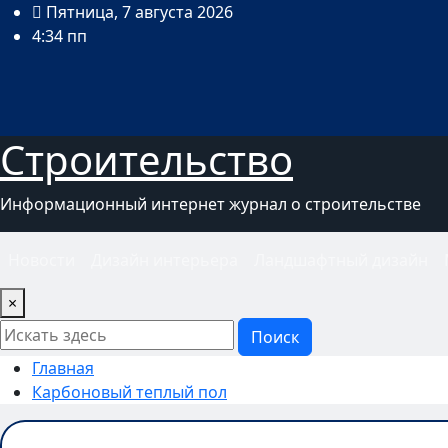
Перейти
Пятница, 7 августа 2026
к
4:34 пп
содержимому
Строительство
Информационный интернет журнал о строительстве
Новости
Дизайн интерьера
Ландшафтный дизайн
×
Поиск
Главная
Карбоновый теплый пол