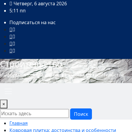
Перейти
Четверг, 6 августа 2026
к
5:11 пп
содержимому
Подписаться на нас
Строительство
Информационный интернет журнал о строительстве
×
Поиск
Главная
Ковровая плитка: достоинства и особенности