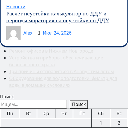
Новости
Расчет неустойки калькулятор по ДДУ и
периоды моратория на неустойку по ДДУ
Alex
Июл 24, 2026
Ремонт офисов в Нижнем Новгороде
Устройства и приборы, обеспечивающие
безопасность крана
Три причины отправиться в Анапу этим летом
Оборудование для водоподготовки: фильтр для
воды в домашних условиях
Поиск
Поиск
Пн
Вт
Ср
Чт
Пт
Сб
Вс
1
2