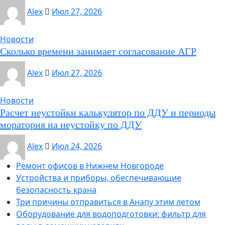
Alex
Июл 27, 2026
Новости
Сколько времени занимает согласование АГР
Alex
Июл 27, 2026
Новости
Расчет неустойки калькулятор по ДДУ и периоды
моратория на неустойку по ДДУ
Alex
Июл 24, 2026
Ремонт офисов в Нижнем Новгороде
Устройства и приборы, обеспечивающие
безопасность крана
Три причины отправиться в Анапу этим летом
Оборудование для водоподготовки: фильтр для