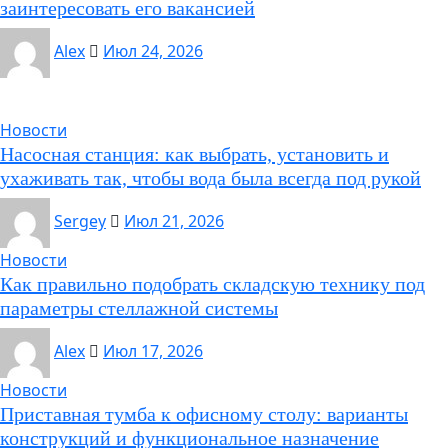
заинтересовать его вакансией
Alex
Июл 24, 2026
Новости
Насосная станция: как выбрать, установить и
ухаживать так, чтобы вода была всегда под рукой
Sergey
Июл 21, 2026
Новости
Как правильно подобрать складскую технику под
параметры стеллажной системы
Alex
Июл 17, 2026
Новости
Приставная тумба к офисному столу: варианты
конструкций и функциональное назначение