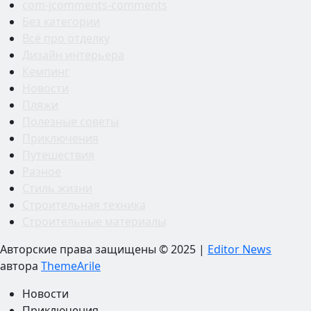
com-jcomments-comments
Без категории
Всё про отделку
Дизайн интерьера
Кемпинг
Новости
Пляжи
Полезные советы
Приключения
Путешествия
Разное
Стиль жизни
Строительная техника
Строительные материалы
Авторские права защищены © 2025
|
Editor News
автора
ThemeArile
Новости
Приключения