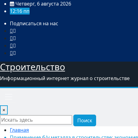
Перейти
Четверг, 6 августа 2026
к
12:16 пп
содержимому
Подписаться на нас
Строительство
Информационный интернет журнал о строительстве
×
Поиск
Главная
Применение б/у металла в строительстве: экономия