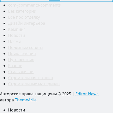
com-jcomments-comments
Без категории
Всё про отделку
Дизайн интерьера
Кемпинг
Новости
Пляжи
Полезные советы
Приключения
Путешествия
Разное
Стиль жизни
Строительная техника
Строительные материалы
Авторские права защищены © 2025
|
Editor News
автора
ThemeArile
Новости