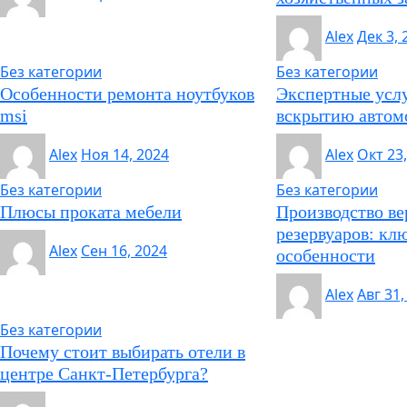
Alex
Дек 3, 
Без категории
Без категории
Особенности ремонта ноутбуков
Экспертные усл
msi
вскрытию автом
Alex
Ноя 14, 2024
Alex
Окт 23
Без категории
Без категории
Плюсы проката мебели
Производство в
резервуаров: кл
Alex
Сен 16, 2024
особенности
Alex
Авг 31,
Без категории
Почему стоит выбирать отели в
центре Санкт-Петербурга?