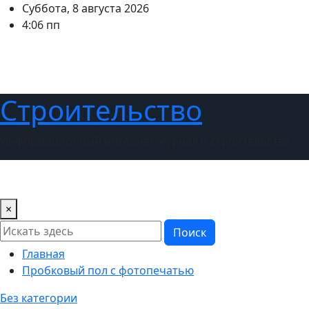
Перейти
Суббота, 8 августа 2026
к
4:06 пп
содержимому
Строительство
Информационный интернет журнал о строительстве
Новости
Дизайн интерьера
Ландшафтный дизайн
×
Поиск
Главная
Пробковый пол с фотопечатью
Без категории