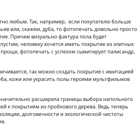
но любым. Так, например, если покупателю больше
ев или, скажем, дуба, то фотопечать довольно просто
ие. Причем визуально фактура пола будет
пустим, человеку хочется иметь покрытие из элитных
о проще, фотопечать с успехом сымитирует палисандр,
ичивается, так можно создать покрытие с имитацией
неба, кожи или украсить полы героями мультфильмов
значительно расширила границы выбора напольного
ей к покрытиям из пробкового дерева. Ведь теперь
оляции, долговечности и экологической чистоты
ытия.