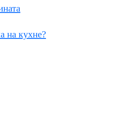
ината
а на кухне?