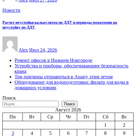
Новости
Расчет неустойки калькулятор по ДДУ и периоды моратория на
неустойку по ДДУ
Alex
Июл 24, 2026
Ремонт офисов в Нижнем Новгороде
Устройства и приборы, обеспечивающие безопасность
крана
Три причины отправиться в Анапу этим летом
Оборудование для водоподготовки: фильтр для воды в
домашних условиях
Поиск
Поиск
Август 2026
Пн
Вт
Ср
Чт
Пт
Сб
Вс
1
2
3
4
5
6
7
8
9