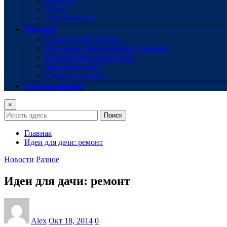
Кемпинг
Пляжи
Приключения
Ремонт
Строительная техника
100 самых удивительных строений
Строительные материалы
Всё про отделку
Стены и потолок
Стиль жизни
×
Поиск
Главная
Идеи для дачи: ремонт
Новости
Разное
Идеи для дачи: ремонт
Alex
Окт 18, 2014
0