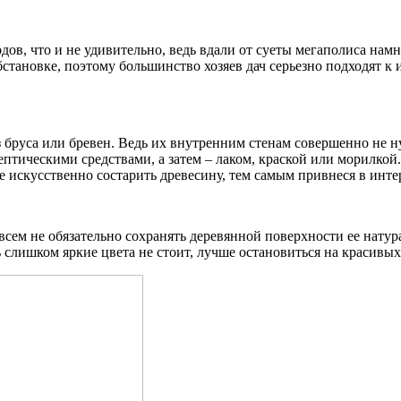
ов, что и не удивительно, ведь вдали от суеты мегаполиса намн
ановке, поэтому большинство хозяев дач серьезно подходят к их
з бруса или бревен. Ведь их внутренним стенам совершенно не н
птическими средствами, а затем – лаком, краской или морилкой.
 искусственно состарить древесину, тем самым привнеся в инт
всем не обязательно сохранять деревянной поверхности ее натур
 слишком яркие цвета не стоит, лучше остановиться на красивы