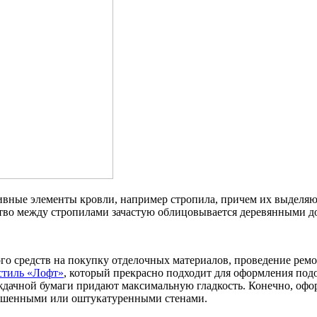
тивные элементы кровли, например стропила, причем их выделяю
тво между стропилами зачастую облицовывается деревянными д
ого средств на покупку отделочных материалов, проведение ре
стиль «Лофт»
, который прекрасно подходит для оформления под
дачной бумаги придают максимальную гладкость. Конечно, оформ
рашенными или оштукатуренными стенами.