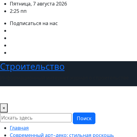
Перейти
Пятница, 7 августа 2026
к
2:25 пп
содержимому
Подписаться на нас
Строительство
Информационный интернет журнал о строительстве
×
Поиск
Главная
Современный арт–деко: стильная роскошь