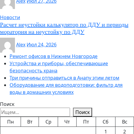
Alex
Июл 27, 2026
Новости
Расчет неустойки калькулятор по ДДУ и периоды
моратория на неустойку по ДДУ
Alex
Июл 24, 2026
Ремонт офисов в Нижнем Новгороде
Устройства и приборы, обеспечивающие
безопасность крана
Три причины отправиться в Анапу этим летом
Оборудование для водоподготовки: фильтр для
воды в домашних условиях
Поиск
Поиск
Пн
Вт
Ср
Чт
Пт
Сб
Вс
1
2