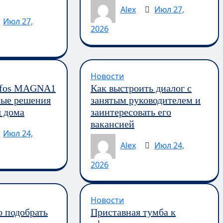
Alex
Июл 27,
Июл 27,
2026
Новости
dfos MAGNA1
Как выстроить диалог с
ные решения
занятым руководителем и
я дома
заинтересовать его
вакансией
Июл 24,
Alex
Июл 24,
2026
Новости
о подобрать
Приставная тумба к