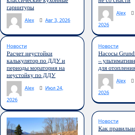
классические кухонные
не со снасти
гарнитуры
Alex
Alex
Авг 3, 2026
2026
Новости
Новости
Расчет неустойки
Насосы Grun
калькулятор по ДДУ и
– ультиматив
периоды моратория на
для отоплени
неустойку по ДДУ
Alex
Alex
Июл 24,
2026
2026
Новости
Как правильн