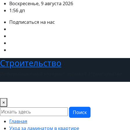
Перейти
Воскресенье, 9 августа 2026
к
1:56 дп
содержимому
Подписаться на нас
Строительство
Информационный интернет журнал о строительстве
×
Поиск
Главная
Уход за ламинатом в квартире