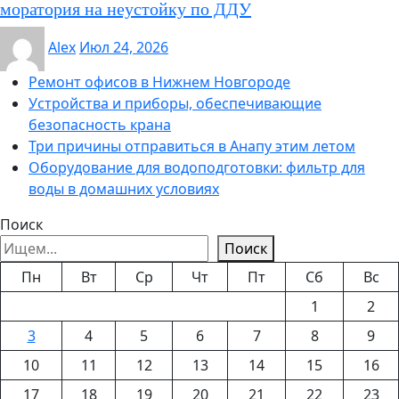
моратория на неустойку по ДДУ
Alex
Июл 24, 2026
Ремонт офисов в Нижнем Новгороде
Устройства и приборы, обеспечивающие
безопасность крана
Три причины отправиться в Анапу этим летом
Оборудование для водоподготовки: фильтр для
воды в домашних условиях
Поиск
Поиск
Пн
Вт
Ср
Чт
Пт
Сб
Вс
1
2
3
4
5
6
7
8
9
10
11
12
13
14
15
16
17
18
19
20
21
22
23