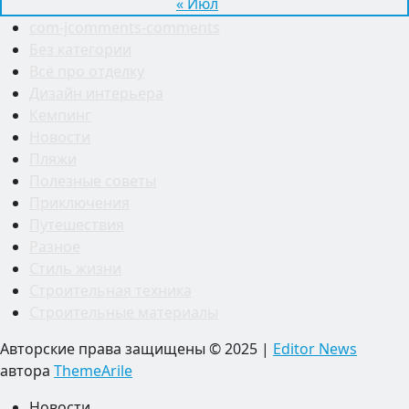
« Июл
com-jcomments-comments
Без категории
Всё про отделку
Дизайн интерьера
Кемпинг
Новости
Пляжи
Полезные советы
Приключения
Путешествия
Разное
Стиль жизни
Строительная техника
Строительные материалы
Авторские права защищены © 2025
|
Editor News
автора
ThemeArile
Новости