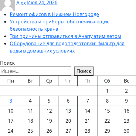
Alex
Июл 24, 2026
Ремонт офисов в Нижнем Новгороде
Устройства и приборы, обеспечивающие
безопасность крана
Три причины отправиться в Анапу этим летом
Оборудование для водоподготовки: фильтр для
воды в домашних условиях
Поиск
Поиск
Пн
Вт
Ср
Чт
Пт
Сб
Вс
1
2
3
4
5
6
7
8
9
10
11
12
13
14
15
16
17
18
19
20
21
22
23
24
25
26
27
28
29
30