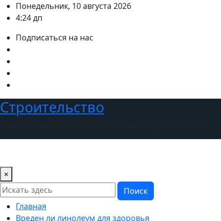
Перейти
Понедельник, 10 августа 2026
к
4:24 дп
содержимому
Подписаться на нас
Строительство
Информационный интернет журнал о строительстве
×
Поиск
Главная
Вреден ли линолеум для здоровья