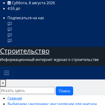
Перейти
Суббота, 8 августа 2026
к
4:55 дп
содержимому
Подписаться на нас
Строительство
Информационный интернет журнал о строительстве
×
Поиск
Главная
Выбираем сантехнику: инсталляции для унитаза