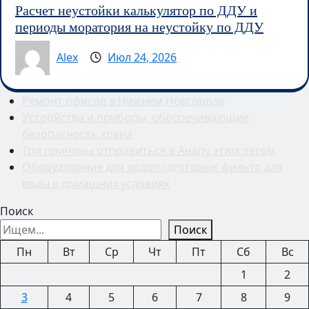
Расчет неустойки калькулятор по ДДУ и
периоды моратория на неустойку по ДДУ
Alex
Июл 24, 2026
Ремонт офисов в Нижнем Новгороде
Устройства и приборы, обеспечивающие
безопасность крана
Три причины отправиться в Анапу этим летом
Оборудование для водоподготовки: фильтр для
воды в домашних условиях
Поиск
Поиск
Пн
Вт
Ср
Чт
Пт
Сб
Вс
1
2
3
4
5
6
7
8
9