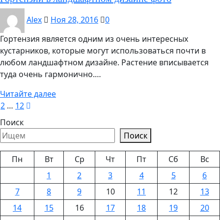
Alex
Ноя 28, 2016
0
Гортензия является одним из очень интересных
кустарников, которые могут использоваться почти в
любом ландшафтном дизайне. Растение вписывается
туда очень гармонично.…
Читайте далее
агинация
2
…
12
аписей
Поиск
Поиск
Пн
Вт
Ср
Чт
Пт
Сб
Вс
1
2
3
4
5
6
7
8
9
10
11
12
13
14
15
16
17
18
19
20