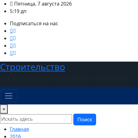
Перейти
Пятница, 7 августа 2026
к
5:19 дп
содержимому
Подписаться на нас
Строительство
Информационный интернет журнал о строительстве
×
Поиск
Главная
2016