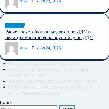
Alex
Июл 27, 2026
Новости
Расчет неустойки калькулятор по ДДУ и
периоды моратория на неустойку по ДДУ
Alex
Июл 24, 2026
Ремонт офисов в Нижнем Новгороде
Устройства и приборы, обеспечивающие
безопасность крана
Три причины отправиться в Анапу этим летом
Оборудование для водоподготовки: фильтр для
воды в домашних условиях
Поиск