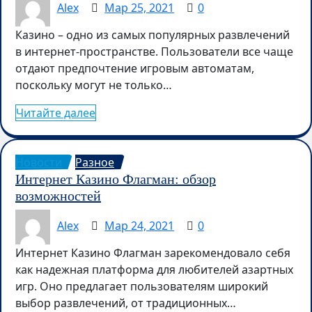
Alex
Мар 25, 2021
0
Казино – одно из самых популярных развлечений
в интернет-пространстве. Пользователи все чаще
отдают предпочтение игровым автоматам,
поскольку могут не только…
Читайте далее
Новости
Разное
Интернет Казино Флагман: обзор
возможностей
Alex
Мар 24, 2021
0
Интернет Казино Флагман зарекомендовало себя
как надежная платформа для любителей азартных
игр. Оно предлагает пользователям широкий
выбор развлечений, от традиционных…