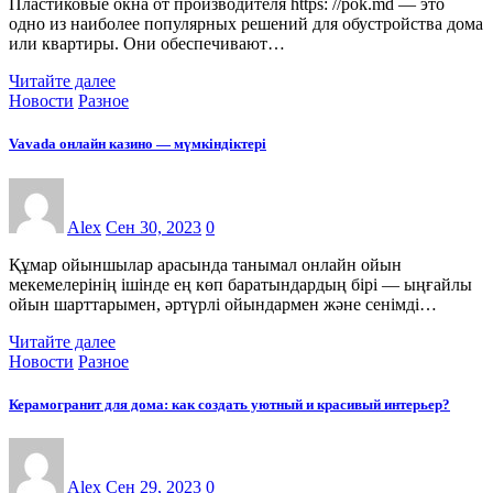
Пластиковые окна от производителя https: //pok.md — это
одно из наиболее популярных решений для обустройства дома
или квартиры. Они обеспечивают…
Читайте далее
Новости
Разное
Vavada онлайн казино — мүмкіндіктері
Alex
Сен 30, 2023
0
Құмар ойыншылар арасында танымал онлайн ойын
мекемелерінің ішінде ең көп баратындардың бірі — ыңғайлы
ойын шарттарымен, әртүрлі ойындармен және сенімді…
Читайте далее
Новости
Разное
Керамогранит для дома: как создать уютный и красивый интерьер?
Alex
Сен 29, 2023
0