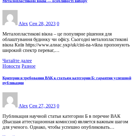
Металопластикові вікна — особливості вибору
Alex
Сен 28, 2023
0
Металопластикові вікна – це популярне рішення для
облаштування будинку чи офісу. Сьогодні металопластикові
вікна Київ https://www.алиас.укр/uk/cini-na-vikna пропонують
широкий спектр переваг,…
Читайте далее
Новости
Разное
Критерии и требования ВАК к статьям категории Б: гарантия успешной
публикации
Alex
Сен 27, 2023
0
Публикация научной статьи категории Б в перечне ВАК
(Высшая аттестационная комиссия) является важным шагом
для ученого. Однако, чтобы успешно опубликовать…