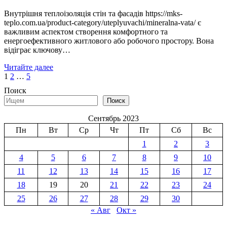
Внутрішня теплоізоляція стін та фасадів https://mks-
teplo.com.ua/product-category/uteplyuvachi/mineralna-vata/ є
важливим аспектом створення комфортного та
енергоефективного житлового або робочого простору. Вона
відіграє ключову…
Читайте далее
Пагинация
1
2
…
5
записей
Поиск
Поиск
Сентябрь 2023
Пн
Вт
Ср
Чт
Пт
Сб
Вс
1
2
3
4
5
6
7
8
9
10
11
12
13
14
15
16
17
18
19
20
21
22
23
24
25
26
27
28
29
30
« Авг
Окт »