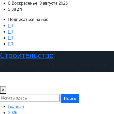
Перейти
Воскресенье, 9 августа 2026
к
5:38 дп
содержимому
Подписаться на нас
Строительство
Информационный интернет журнал о строительстве
×
Поиск
Главная
2026