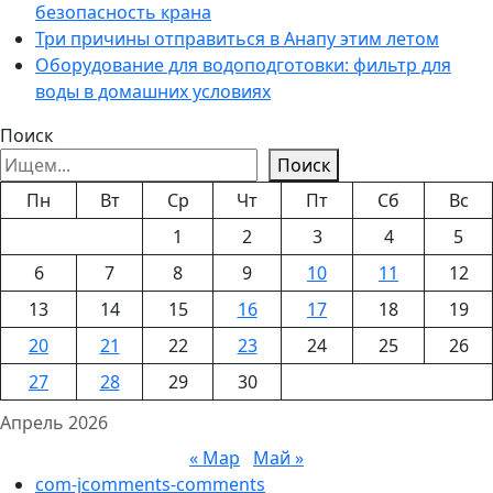
безопасность крана
Три причины отправиться в Анапу этим летом
Оборудование для водоподготовки: фильтр для
воды в домашних условиях
Поиск
Поиск
Пн
Вт
Ср
Чт
Пт
Сб
Вс
1
2
3
4
5
6
7
8
9
10
11
12
13
14
15
16
17
18
19
20
21
22
23
24
25
26
27
28
29
30
Апрель 2026
« Мар
Май »
com-jcomments-comments