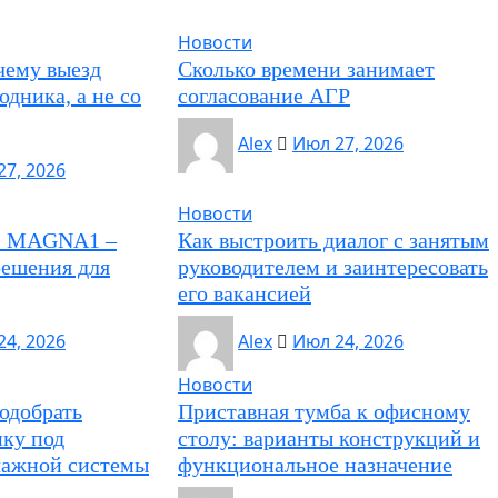
Новости
чему выезд
Сколько времени занимает
одника, а не со
согласование АГР
Alex
Июл 27, 2026
27, 2026
Новости
os MAGNA1 –
Как выстроить диалог с занятым
решения для
руководителем и заинтересовать
его вакансией
24, 2026
Alex
Июл 24, 2026
Новости
одобрать
Приставная тумба к офисному
ику под
столу: варианты конструкций и
лажной системы
функциональное назначение