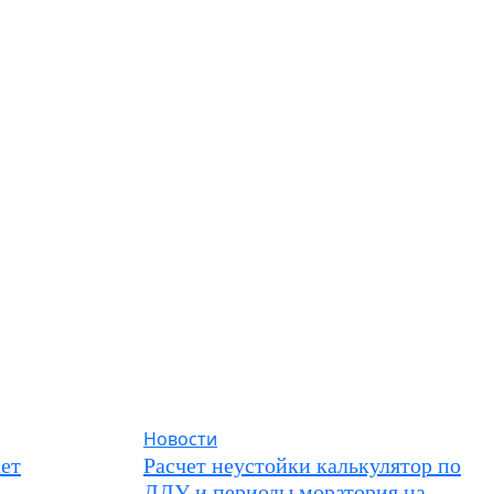
Новости
ет
Расчет неустойки калькулятор по
ДДУ и периоды моратория на