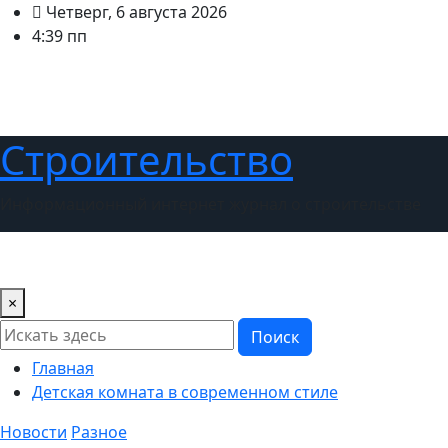
Перейти
Четверг, 6 августа 2026
к
4:39 пп
содержимому
Строительство
Информационный интернет журнал о строительстве
Новости
Дизайн интерьера
Ландшафтный дизайн
×
Поиск
Главная
Детская комната в современном стиле
Новости
Разное