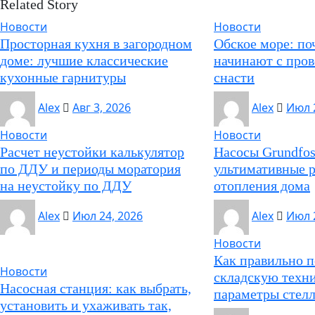
Related Story
Новости
Новости
Просторная кухня в загородном
Обское море: по
доме: лучшие классические
начинают с пров
кухонные гарнитуры
снасти
Alex
Авг 3, 2026
Alex
Июл 
Новости
Новости
Расчет неустойки калькулятор
Насосы Grundf
по ДДУ и периоды моратория
ультимативные 
на неустойку по ДДУ
отопления дома
Alex
Июл 24, 2026
Alex
Июл 
Новости
Как правильно п
Новости
складскую техн
Насосная станция: как выбрать,
параметры стел
установить и ухаживать так,