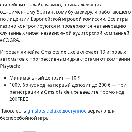
старейших онлайн казино, принадлежащих
одноименному британскому букмекеру, и работающего
по лицензии Европейской игровой комиссии. Все игры
казино контролируются и проверяются на генерацию
случайных чисел независимой аудиторской компанией
eCOGRA.
Игровая линейка Gmslots deluxe включает 19 игровых
автоматов с прогрессивными джекпотами от компании
Playtech:
Минимальный депозит — 10 $
100% бонус код на первый депозит до 200 € — при
регистрации в Gmslots deluxe введите промо код
200FREE
Также есть
gmslots deluxe доступное
зеркало для
бесперебойной игры.