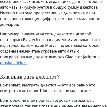
всех ставок всех игроков, играющих в данные игровые
автоматы аккумулируется в общую сумму джекпота.
Именно поэтому, прогрессивные джекпоты имеют
столь впечатляющие цифры в несколько миллионов
долларов.
Например, знаменитая сеть джекпотов игровой
платформы Playtech названа именем американского
издательства комиксов Marvel, по мотивам которых
созданы знаменитые игровые автоматы с
прогрессивными джекпотами, как Gladiator Jackpot в
gmslots deluxe
.
Как выиграть джекпот?
Во-первых, выиграть джекпот — это все равно что
выиграть в лоттерю. Шансы есть, но маленькие.
Во-вторых, не стоит бояться игровых автоматов с
джекпотами, так как играя в них на деньги, вы ничего не