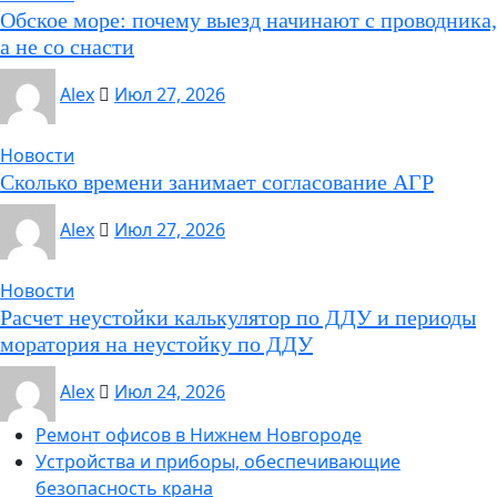
Обское море: почему выезд начинают с проводника,
а не со снасти
Alex
Июл 27, 2026
Новости
Сколько времени занимает согласование АГР
Alex
Июл 27, 2026
Новости
Расчет неустойки калькулятор по ДДУ и периоды
моратория на неустойку по ДДУ
Alex
Июл 24, 2026
Ремонт офисов в Нижнем Новгороде
Устройства и приборы, обеспечивающие
безопасность крана