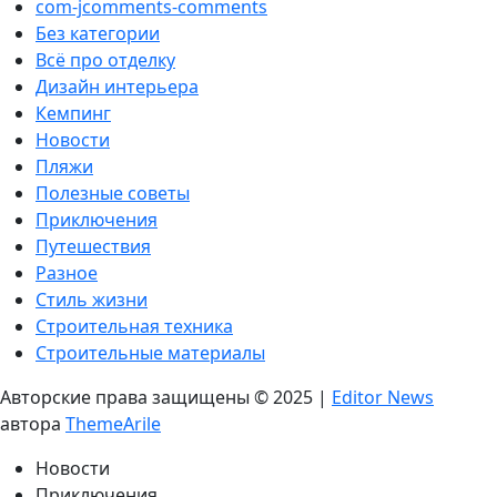
com-jcomments-comments
Без категории
Всё про отделку
Дизайн интерьера
Кемпинг
Новости
Пляжи
Полезные советы
Приключения
Путешествия
Разное
Стиль жизни
Строительная техника
Строительные материалы
Авторские права защищены © 2025
|
Editor News
автора
ThemeArile
Новости
Приключения