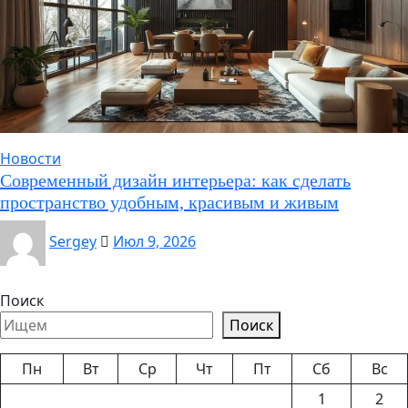
Новости
Современный дизайн интерьера: как сделать
пространство удобным, красивым и живым
Sergey
Июл 9, 2026
Поиск
Поиск
Пн
Вт
Ср
Чт
Пт
Сб
Вс
1
2