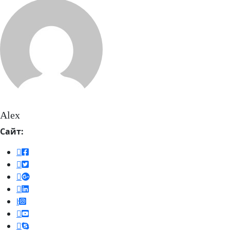
Alex
Сайт: