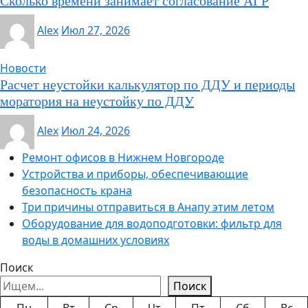
Сколько времени занимает согласование АГР
Alex
Июл 27, 2026
Новости
Расчет неустойки калькулятор по ДДУ и периоды
моратория на неустойку по ДДУ
Alex
Июл 24, 2026
Ремонт офисов в Нижнем Новгороде
Устройства и приборы, обеспечивающие
безопасность крана
Три причины отправиться в Анапу этим летом
Оборудование для водоподготовки: фильтр для
воды в домашних условиях
Поиск
Поиск
Пн
Вт
Ср
Чт
Пт
Сб
Вс