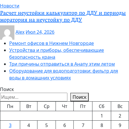
Новости
Расчет неустойки калькулятор по ДДУ и периоды
моратория на неустойку по ДДУ
Alex
Июл 24, 2026
Ремонт офисов в Нижнем Новгороде
Устройства и приборы, обеспечивающие
безопасность крана
Три причины отправиться в Анапу этим летом
Оборудование для водоподготовки: фильтр для
воды в домашних условиях
Поиск
Поиск
Пн
Вт
Ср
Чт
Пт
Сб
Вс
1
2
3
4
5
6
7
8
9