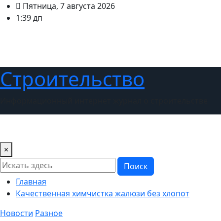
Перейти
Пятница, 7 августа 2026
к
1:39 дп
содержимому
Строительство
Информационный интернет журнал о строительстве
Новости
Дизайн интерьера
Ландшафтный дизайн
×
Поиск
Главная
Качественная химчистка жалюзи без хлопот
Новости
Разное