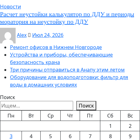
Новости
Расчет неустойки калькулятор по ДДУ и периоды
моратория на неустойку по ДДУ
Alex
Июл 24, 2026
Ремонт офисов в Нижнем Новгороде
Устройства и приборы, обеспечивающие
безопасность крана
Три причины отправиться в Анапу этим летом
Оборудование для водоподготовки: фильтр для
воды в домашних условиях
Поиск
Поиск
Пн
Вт
Ср
Чт
Пт
Сб
Вс
1
2
3
4
5
6
7
8
9