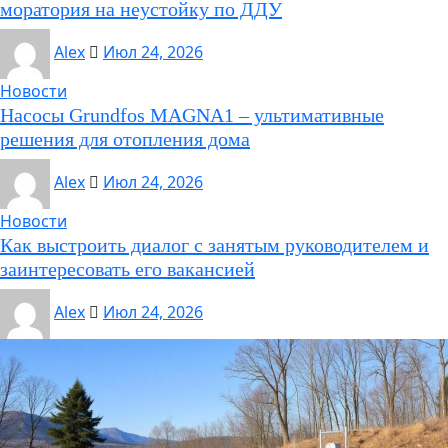
моратория на неустойку по ДДУ
Alex
Июл 24, 2026
Новости
Насосы Grundfos MAGNA1 – ультимативные
решения для отопления дома
Alex
Июл 24, 2026
Новости
Как выстроить диалог с занятым руководителем и
заинтересовать его вакансией
Alex
Июл 24, 2026