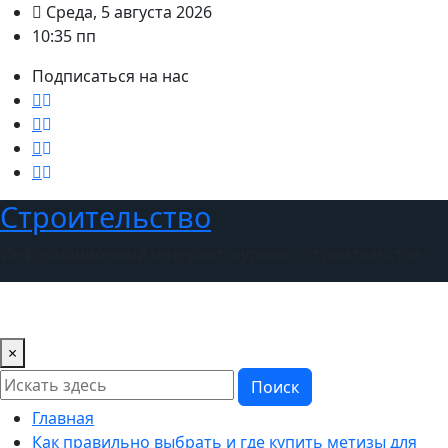
Перейти
Среда, 5 августа 2026
к
10:35 пп
содержимому
Подписаться на нас
Строительство
Информационный интернет журнал о строительстве
×
Поиск
Главная
Как правильно выбрать и где купить метизы для