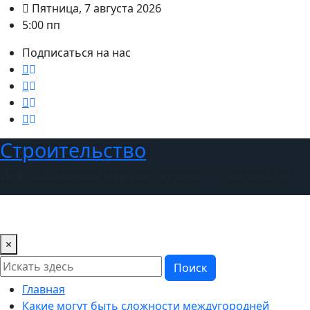
Перейти
Пятница, 7 августа 2026
к
5:00 пп
содержимому
Подписаться на нас
Строительство
Информационный интернет журнал о строительстве
×
Поиск
Главная
Какие могут быть сложности междугородней