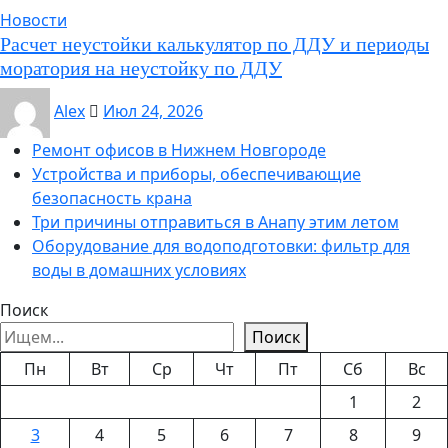
Новости
Расчет неустойки калькулятор по ДДУ и периоды
моратория на неустойку по ДДУ
Alex
Июл 24, 2026
Ремонт офисов в Нижнем Новгороде
Устройства и приборы, обеспечивающие
безопасность крана
Три причины отправиться в Анапу этим летом
Оборудование для водоподготовки: фильтр для
воды в домашних условиях
Поиск
Поиск
Пн
Вт
Ср
Чт
Пт
Сб
Вс
1
2
3
4
5
6
7
8
9