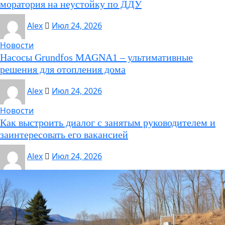
моратория на неустойку по ДДУ
Alex
Июл 24, 2026
Новости
Насосы Grundfos MAGNA1 – ультимативные
решения для отопления дома
Alex
Июл 24, 2026
Новости
Как выстроить диалог с занятым руководителем и
заинтересовать его вакансией
Alex
Июл 24, 2026