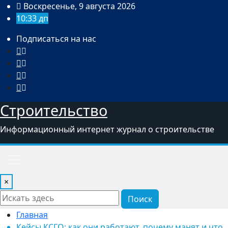
Перейти
Воскресенье, 9 августа 2026
к
10:33 дп
содержимому
Подписаться на нас
Строительство
Информационный интернет журнал о строительстве
×
Поиск
Главная
Кейсы КСГО: как они работают, почему манят и что