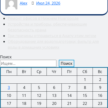
Alex
Июл 24, 2026
Ремонт офисов в Нижнем Новгороде
Устройства и приборы, обеспечивающие
безопасность крана
Три причины отправиться в Анапу этим летом
Оборудование для водоподготовки: фильтр для
воды в домашних условиях
Поиск
Поиск
Пн
Вт
Ср
Чт
Пт
Сб
Вс
1
2
3
4
5
6
7
8
9
10
11
12
13
14
15
16
17
18
19
20
21
22
23