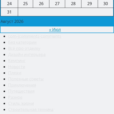
24
25
26
27
28
29
30
31
Август 2026
« Июл
com-jcomments-comments
Без категории
Всё про отделку
Дизайн интерьера
Кемпинг
Новости
Пляжи
Полезные советы
Приключения
Путешествия
Разное
Стиль жизни
Строительная техника