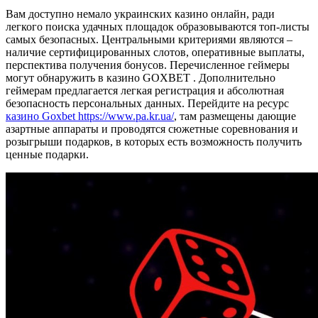
Вам доступно немало украинских казино онлайн, ради
легкого поиска удачных площадок образовываются топ-листы
самых безопасных. Центральными критериями являются –
наличие сертифицированных слотов, оперативные выплаты,
перспектива получения бонусов. Перечисленное геймеры
могут обнаружить в казино GOXBET . Дополнительно
геймерам предлагается легкая регистрация и абсолютная
безопасность персональных данных. Перейдите на ресурс
казино Goxbet https://www.pa.kr.ua/
, там размещены дающие
азартные аппараты и проводятся сюжетные соревнования и
розыгрыши подарков, в которых есть возможность получить
ценные подарки.