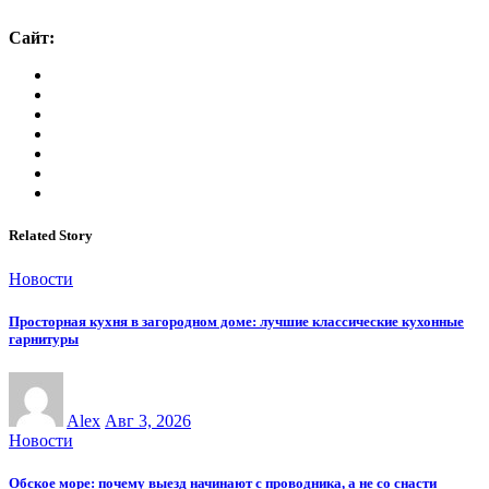
Сайт:
Related Story
Новости
Просторная кухня в загородном доме: лучшие классические кухонные
гарнитуры
Alex
Авг 3, 2026
Новости
Обское море: почему выезд начинают с проводника, а не со снасти