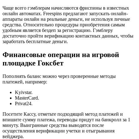
Чаще всего гэмблерам начисляются фриспины в известных
онлайн автоматах. Freespins предлагают запускать онлайн-
аппараты онлайн на реальные деньги, не используя личные
средства. Относительно процедуры приобретения самым
удобным является бездеп за регистрацию. Гэмблеру
достаточно пройти верификацию контактных данных, чтобы
заработать бесплатные деньги.
Финансовые операции на игровой
площадке Гоксбет
Пополнять баланс можно через проверенные методы
платежей, например:
Kyivstar.
MasterCard.
Privat24.
Посетите Кассу, отметьте подходящий метод платежей и
впишите сумму платежа, переводы придут на банкролл за 1
минуту. Выигранные средства выводятся после
осуществления верификации учетки и отыгрывания
вейджера.