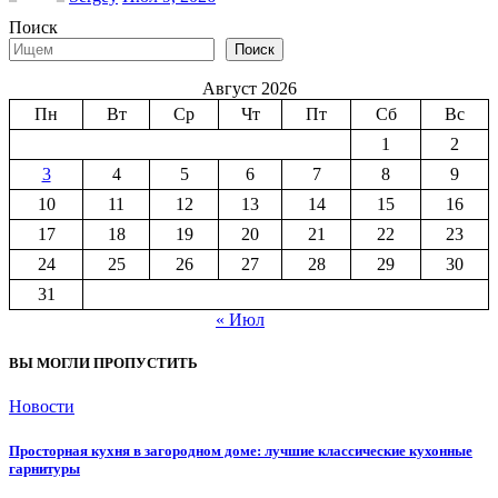
Поиск
Поиск
Август 2026
Пн
Вт
Ср
Чт
Пт
Сб
Вс
1
2
3
4
5
6
7
8
9
10
11
12
13
14
15
16
17
18
19
20
21
22
23
24
25
26
27
28
29
30
31
« Июл
ВЫ МОГЛИ ПРОПУСТИТЬ
Новости
Просторная кухня в загородном доме: лучшие классические кухонные
гарнитуры