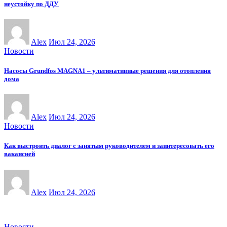
неустойку по ДДУ
Alex
Июл 24, 2026
Новости
Насосы Grundfos MAGNA1 – ультимативные решения для отопления
дома
Alex
Июл 24, 2026
Новости
Как выстроить диалог с занятым руководителем и заинтересовать его
вакансией
Alex
Июл 24, 2026
Новости