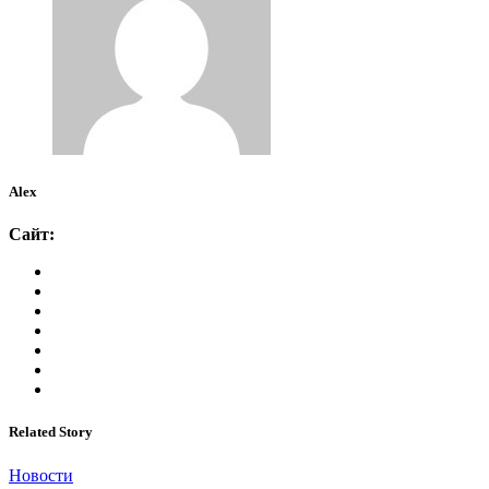
Alex
Сайт:
Related Story
Новости