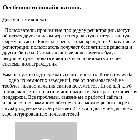
Особенности онлайн-казино.
Доступен живой чат
. Пользователи, прошедшие процедуру регистрации, могут
общаться друг с другом через специальную интерактивную
форму на сайте. Бонусы и бесплатные вращения. Сразу после
регистрации пользователь получает бесплатные вращения и
другие бонусы. Самые активные пользователи будут
регулярно участвовать в акциях и использовать другие
системы вознаграждения.
Вам не нужно подтверждать свою личность. Казино Vawada
— одно из немногих заведений, где от пользователей не
требуют предоставления сканов документов. Игорный клуб
придерживается политики анонимности. Быстрая техническая
поддержка. Все проблемы, связанные с работой сайта и
игрового программного обеспечения, можно решить через
службу поддержки. Он работает 24 часа и доступен для всех
зарегистрированных пользователей.