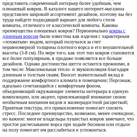
представить современный интерьер более удобным, чем
плюшевый коврик. В каталоге нашего интернет-магазина
представлен широкий ассортимент дизайнов, поэтому вы без
труда найдете подходящий вариант для любого стиля
комнаты, отличного от классической комнаты. Каковы
преимущества плюшевых ковров? Первоначально
ковры с
длинным ворсом
были известны как изделия с характерным
«лохматым» видом, который получался за счет
неравномерной толщины плотного ворса и его внушительной
высоты (3-8 см). По мере того, как этот тип ковров становится
все более популярным, в продаже появляется все больше
дизайнов. Однако достоинства шегги остаются прежними, в
том числе: Максимальная тепло- и звукоизоляция благодаря
длинным и толстым сваям; Вносит значительный вклад в
поддержание комфортного климата в помещении; Персонаж,
идеально сочетающийся с комфортным фоном,
объединяющий окружающие элементы интерьера в единую
композицию, или акцент, привлекающий внимание своим
необычным внешним видом и жизнерадостной расцветкой;
Приятная текстура, его прикосновение помогает снизить
стресс. Последнее преимущество, возможно, менее очевидное,
но важное: многие владельцы пушистых ковров замечают, что
простое расчесывание ворса при ходьбе босиком или отдыхе
на полу помогает им расслабиться и успокоиться.