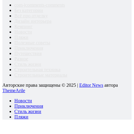
com-jcomments-comments
Без категории
Всё про отделку
Дизайн интерьера
Кемпинг
Новости
Пляжи
Полезные советы
Приключения
Путешествия
Разное
Стиль жизни
Строительная техника
Строительные материалы
Авторские права защищены © 2025
|
Editor News
автора
ThemeArile
Новости
Приключения
Стиль жизни
Пляжи