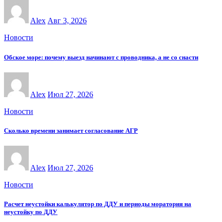
Alex
Авг 3, 2026
Новости
Обское море: почему выезд начинают с проводника, а не со снасти
Alex
Июл 27, 2026
Новости
Сколько времени занимает согласование АГР
Alex
Июл 27, 2026
Новости
Расчет неустойки калькулятор по ДДУ и периоды моратория на
неустойку по ДДУ