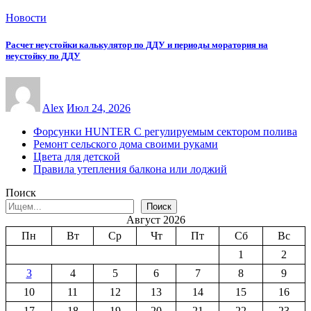
Новости
Расчет неустойки калькулятор по ДДУ и периоды моратория на
неустойку по ДДУ
Alex
Июл 24, 2026
Форсунки HUNTER С регулируемым сектором полива
Ремонт сельского дома своими руками
Цвета для детской
Правила утепления балкона или лоджий
Поиск
Поиск
Август 2026
Пн
Вт
Ср
Чт
Пт
Сб
Вс
1
2
3
4
5
6
7
8
9
10
11
12
13
14
15
16
17
18
19
20
21
22
23