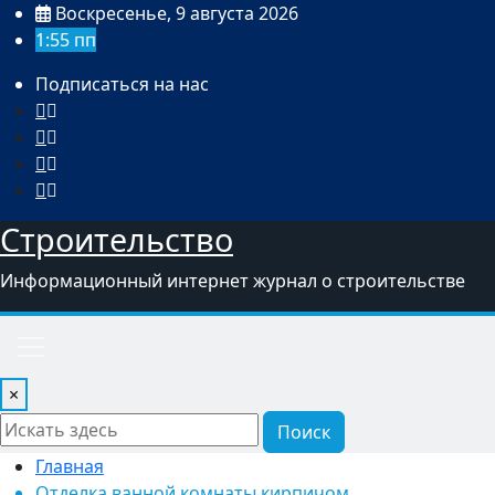
Перейти
Воскресенье, 9 августа 2026
к
1:55 пп
содержимому
Подписаться на нас
Строительство
Информационный интернет журнал о строительстве
×
Поиск
Главная
Отделка ванной комнаты кирпичом