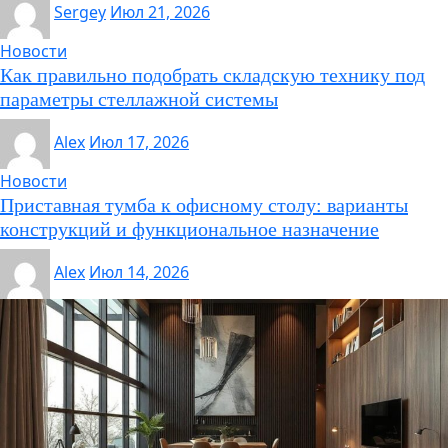
Sergey
Июл 21, 2026
Новости
Как правильно подобрать складскую технику под
параметры стеллажной системы
Alex
Июл 17, 2026
Новости
Приставная тумба к офисному столу: варианты
конструкций и функциональное назначение
Alex
Июл 14, 2026