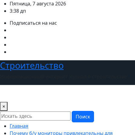
Перейти
Пятница, 7 августа 2026
к
3:38 дп
содержимому
Подписаться на нас
Строительство
Информационный интернет журнал о строительстве
×
Поиск
Главная
Почему б/у мониторы привлекательны для