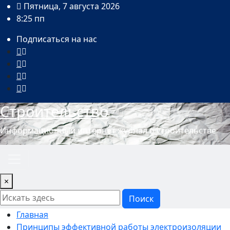
Перейти
Пятница, 7 августа 2026
к
8:25 пп
содержимому
Подписаться на нас
Строительство
Информационный интернет журнал о строительстве
×
Поиск
Главная
Принципы эффективной работы электроизоляции