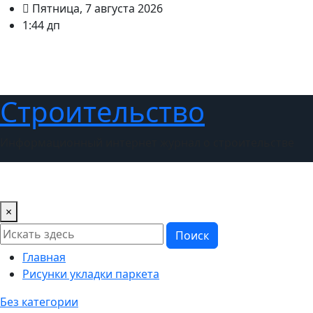
Перейти
Пятница, 7 августа 2026
к
1:44 дп
содержимому
Строительство
Информационный интернет журнал о строительстве
Новости
Дизайн интерьера
Ландшафтный дизайн
×
Поиск
Главная
Рисунки укладки паркета
Без категории