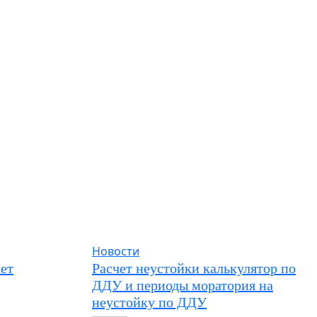
Новости
ет
Расчет неустойки калькулятор по
ДДУ и периоды моратория на
неустойку по ДДУ