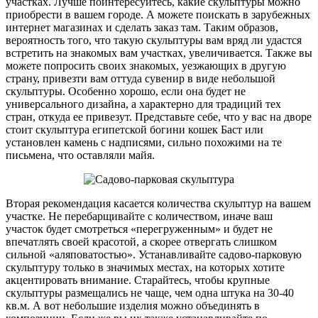
участках. Лучше поинтересуйтесь, какие скульптуры можно
приобрести в вашем городе. А можете поискать в зарубежных
интернет магазинах и сделать заказ там. Таким образов,
вероятность того, что такую скульптуры вам вряд ли удастся
встретить на знакомых вам участках, увеличивается. Также вы
можете попросить своих знакомых, уезжающих в другую
страну, привезти вам оттуда сувенир в виде небольшой
скульптуры. Особенно хорошо, если она будет не
универсального дизайна, а характерно для традиций тех
стран, откуда ее привезут. Представьте себе, что у вас на дворе
стоит скульптура египетской богини кошек Баст или
установлен камень с надписями, сильно похожими на те
письмена, что оставляли майя.
Вторая рекомендация касается количества скульптур на вашем
участке. Не перебарщивайте с количеством, иначе ваш
участок будет смотреться «перегруженным» и будет не
впечатлять своей красотой, а скорее отвергать слишком
сильной «аляповатостью». Устанавливайте садово-парковую
скульптуру только в значимых местах, на которых хотите
акцентировать внимание. Старайтесь, чтобы крупные
скульптуры размещались не чаще, чем одна штука на 30-40
кв.м. А вот небольшие изделия можно объединять в