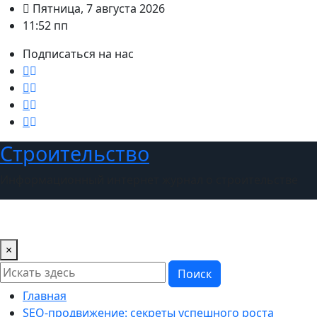
Перейти
Пятница, 7 августа 2026
к
11:52 пп
содержимому
Подписаться на нас
Строительство
Информационный интернет журнал о строительстве
×
Поиск
Главная
SEO-продвижение: секреты успешного роста