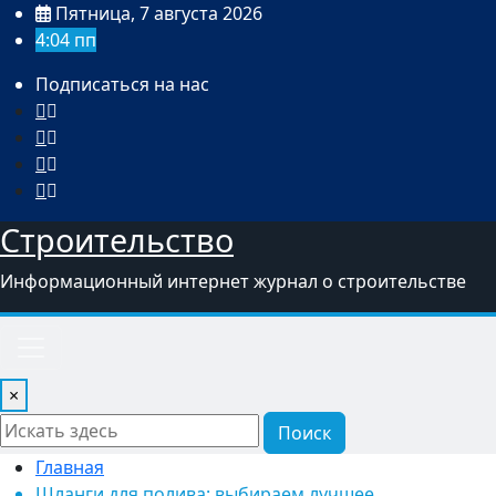
Перейти
Пятница, 7 августа 2026
к
4:04 пп
содержимому
Подписаться на нас
Строительство
Информационный интернет журнал о строительстве
×
Поиск
Главная
Шланги для полива: выбираем лучшее