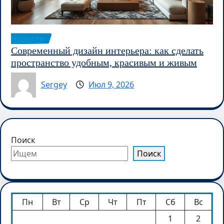
Новости
Современный дизайн интерьера: как сделать
пространство удобным, красивым и живым
Sergey
Июл 9, 2026
Поиск
Поиск
Пн
Вт
Ср
Чт
Пт
Сб
Вс
1
2