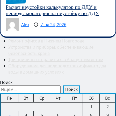
Новости
Расчет неустойки калькулятор по ДДУ и
периоды моратория на неустойку по ДДУ
Alex
Июл 24, 2026
Ремонт офисов в Нижнем Новгороде
Устройства и приборы, обеспечивающие
безопасность крана
Три причины отправиться в Анапу этим летом
Оборудование для водоподготовки: фильтр для
воды в домашних условиях
Поиск
Поиск
Пн
Вт
Ср
Чт
Пт
Сб
Вс
1
2
3
4
5
6
7
8
9