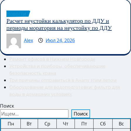
Новости
Расчет неустойки калькулятор по ДДУ и
периоды моратория на неустойку по ДДУ
Alex
Июл 24, 2026
Ремонт офисов в Нижнем Новгороде
Устройства и приборы, обеспечивающие
безопасность крана
Три причины отправиться в Анапу этим летом
Оборудование для водоподготовки: фильтр для
воды в домашних условиях
Поиск
Поиск
Пн
Вт
Ср
Чт
Пт
Сб
Вс