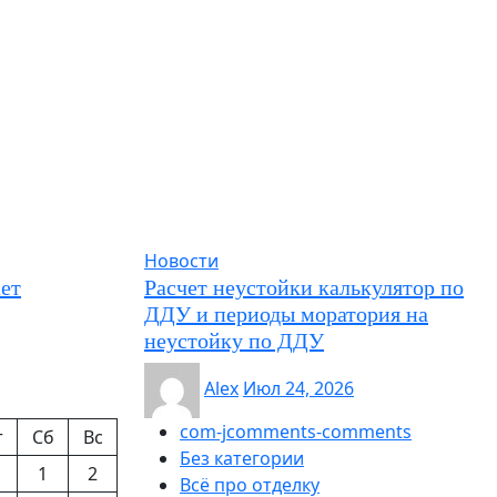
Новости
ет
Расчет неустойки калькулятор по
ДДУ и периоды моратория на
неустойку по ДДУ
Alex
Июл 24, 2026
com-jcomments-comments
т
Сб
Вс
Без категории
1
2
Всё про отделку