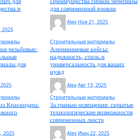
пич для
Преимущества гибкой черепицы
ества и
для современной кровли
Alex
Ноя 21, 2025
, 2025
териалы
Строительные материалы
ки резьбовые:
Алюминиевые кейсы:
альные
надежность, стиль и
риалы для
универсальность для ваших
нужд
 2025
Alex
Авг 13, 2025
териалы
Строительные материалы
из Краснодара:
За гранью освещения: скрытые
ежного
технологические возможности
современных люстр
, 2025
Alex
Июн 22, 2025