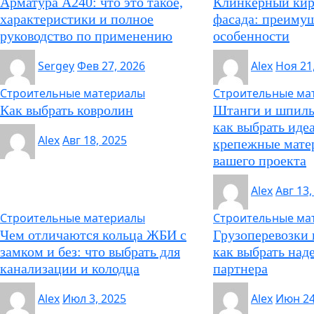
Арматура А240: что это такое,
Клинкерный кир
характеристики и полное
фасада: преимущ
руководство по применению
особенности
Sergey
Фев 27, 2026
Alex
Ноя 21
Строительные материалы
Строительные ма
Как выбрать ковролин
Штанги и шпиль
как выбрать иде
Alex
Авг 18, 2025
крепежные мате
вашего проекта
Alex
Авг 13,
Строительные материалы
Строительные ма
Чем отличаются кольца ЖБИ с
Грузоперевозки 
замком и без: что выбрать для
как выбрать над
канализации и колодца
партнера
Alex
Июл 3, 2025
Alex
Июн 24