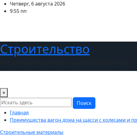
Перейти
Четверг, 6 августа 2026
к
9:55 пп
содержимому
Строительство
Информационный интернет журнал о строительстве
Новости
Дизайн интерьера
Ландшафтный дизайн
×
Поиск
Главная
Преимущества вагон дома на шасси с колесами и 
Строительные материалы