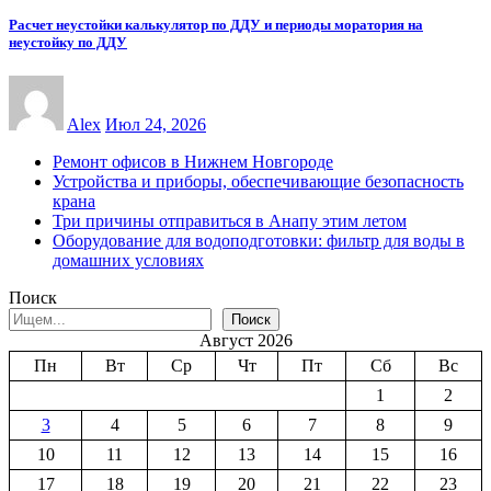
Расчет неустойки калькулятор по ДДУ и периоды моратория на
неустойку по ДДУ
Alex
Июл 24, 2026
Ремонт офисов в Нижнем Новгороде
Устройства и приборы, обеспечивающие безопасность
крана
Три причины отправиться в Анапу этим летом
Оборудование для водоподготовки: фильтр для воды в
домашних условиях
Поиск
Поиск
Август 2026
Пн
Вт
Ср
Чт
Пт
Сб
Вс
1
2
3
4
5
6
7
8
9
10
11
12
13
14
15
16
17
18
19
20
21
22
23