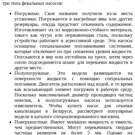
три типа фекальных насосов:
Погружные. Свое название получили из-за места
установки. Погружаются в выгребные ямы или другие
резервуары, откуда предстоит откачивать содержимое.
Изготавливают их из коррозионно-стойкого материала,
такого как чугун или нержавеющая сталь, поскольку
устройства работают в агрессивной среде. Эти насосы
оснащены специальными поплавковыми системами,
которые отключают их при снижении уровня жидкости.
Опускаются в яму или отстойник на тросе, затем через
сопло подсоединяется шланг для перекачки жидкости в
другое место.
Полупогружные. Эти модели размещаются на
поверхности жидкости с помощью специальных
поплавков. Двигатель расположен над водой, в то время
как всасывающий элемент погружен в рабочую среду.
Поскольку максимальный диаметр проходящих частиц
невелик, в полупогружных насосах используется
измельчитель. Чтобы купить насос для откачки
канализации в Беларуси, рассмотрите популярные
модели в каталоге специализированного магазина.
Поверхностные. Имеют меньшую мощность и емкость,
чем предшественники. Могут перекачивать твердые
частицы размером не более 5 мм. Однако их