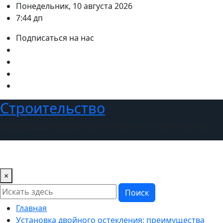
Перейти
Понедельник, 10 августа 2026
к
7:44 дп
содержимому
Подписаться на нас
Строительство
Информационный интернет журнал о строительстве
×
Поиск
Главная
Установка двойного остекления: преимущества