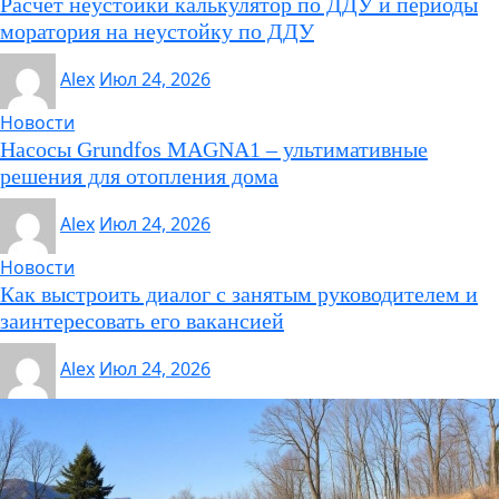
Расчет неустойки калькулятор по ДДУ и периоды
моратория на неустойку по ДДУ
Alex
Июл 24, 2026
Новости
Насосы Grundfos MAGNA1 – ультимативные
решения для отопления дома
Alex
Июл 24, 2026
Новости
Как выстроить диалог с занятым руководителем и
заинтересовать его вакансией
Alex
Июл 24, 2026