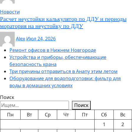
Новости
Расчет неустойки калькулятор по ДДУ и периоды
моратория на неустойку по ДДУ
Alex
Июл 24, 2026
Ремонт офисов в Нижнем Новгороде
Устройства и приборы, обеспечивающие
безопасность крана
Три причины отправиться в Анапу этим летом
Оборудование для водоподготовки: фильтр для
воды в домашних условиях
Поиск
Поиск
Пн
Вт
Ср
Чт
Пт
Сб
Вс
1
2